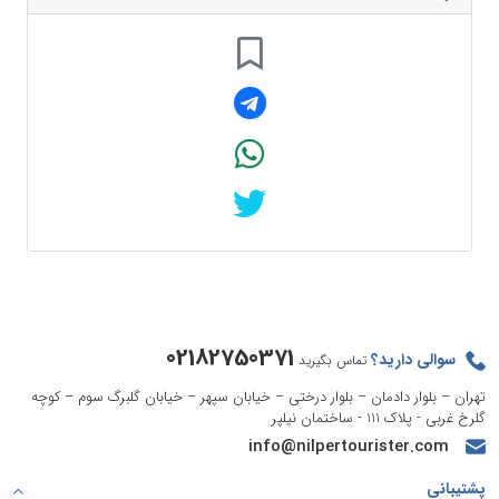
02182750371
سوالی دارید؟
تماس بگیرید
تهران – بلوار دادمان – بلوار درختی – خیابان سپهر – خیابان گلبرگ سوم – کوچه
گلرخ غربی - پلاک 111 - ساختمان نیلپر
info@nilpertourister.com
پشتیبانی