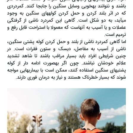
باشند و نتوانند به‎خوبی وسایل سنگین را جابجا کنند. کمردردی
که در اثر بلند کردن و حمل کردن کوله‎ها‎ی سنگین به وجود
می‎‎آید، به دو شکل است. گاهی این کمردرد ناشی از گرفتگی
عضلات و یا آسیب به آن‎ها‎ست که معمولا با استراحت قابل رفع و
ترمیم است.
اما گاهی کمردرد ناشی از بلند و حمل کردن کوله پشتی سنگین،
ناشی از آسیب به مفاصل، دیسک و ستون فقرات است. در
چنین شرایطی افراد باید بسیار مراقب باشند تا شاهد تشدید
علائم خودشان نباشند. چون اگر به‎صورت ادامه دار از کوله
پشتی‎ها‎ی سنگین استفاده کنند، ممکن است با بیماری‎ها‎یی مواجه
شوند که بسیار خطرناک هستند و نیاز به درمان فوری دارند.