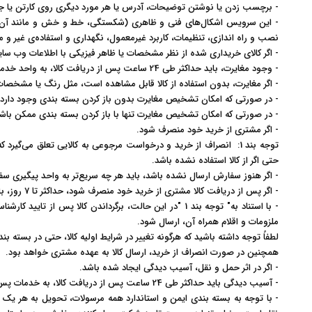
-
برچسب زدن یا نوشتن توضیحات، آدرس یا هر مورد دیگری روی کارتن یا جعبه
-
این سرویس اشکال‏‏‌های فنی و ظاهری (شکستگی، خط و خش و مانند آن روی ب
نصب و راه اندازی، تنظیمات، کاربرد غیرمعمول، نگهداری و استفاده‌ی غیر و مت
- اگر کالای خریداری شده از نظر مشخصات یا ظاهر فیزیکی با اطلاعات وب سا
- وجود مغایرت، باید حداکثر طی 24 ساعت پس از دریافت کالا، به واحد خدمات پس از فروش نیلپر از طریق تلفن، ایمیل یا مراجعه حضوری اطلاع داده شود
- اگر مغایرت، بدون استفاده از کالا قابل مشاهده است، مثل رنگ یا مشخصات 
- در صورتی که امکان تشخیص مغایرت بدون باز کردن بسته بندی وجود دارد،
- در صورتی که امکان تشخیص مغایرت تنها با باز کردن بسته بندی ممکن باش
- اگر مشتری از خرید خود منصرف شود
.
توجه بند 1: انصراف از خرید و درخواست مرجوعی به کالایی تعلق می‌
حتی اگر از کالا استفاده نشده باشد.
- اگر هنوز سفارش ارسال نشده باشد، باید هر چه سریع‏‌تر به واحد پیگیری سفارشات نیلپر (شماره تلفن 82750-021
- اگر پس از دریافت کالا مشتری از خرید خود منصرف شود، حداکثر تا 7 روز‏، باید انصراف خود را به واحد خدمات پس از فروش اطلاع دهد
- با استناد به
"
توجه بند 1
"
در این حالت، برگرداندن کالا پس از تایید کارش
ملزومات و اقلام همراه آن، ارسال شود.
لطفاً توجه داشته باشید که هرگونه تغییر در شرایط اولیه کالا، حتی در بسته ب
همچنین در صورت انصراف از خرید، ارسال کالا به عهده مشتری خواهد بود
.
- اگر در اثر حمل و نقل، آسیب دیدگی ایجاد شده باشد
.
- آسیب‏‏ دیدگی باید حداکثر طی 24 ساعت پس از دریافت کالا، به خدمات پس از فروش نیلپر اطلاع داده شود
- با توجه به بسته بندی ایمن و استاندارد همه مرسولات، تحویل به هر یک ا