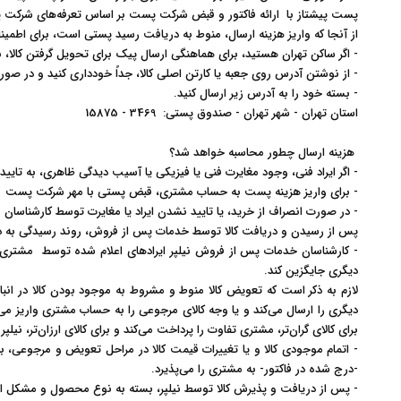
پست پیشتاز با ارائه فاکتور و قبض شرکت پست بر اساس تعرفه‌های شرکت 
از آنجا که واریز هزینه ارسال، منوط به دریافت رسید پستی است، برای اطمینان
- اگر ساکن تهران هستید، برای هماهنگی ارسال پیک برای تحویل گرفتن کالا، ب
- از نوشتن آدرس روی جعبه یا کارتن اصلی کالا، جداً خودداری کنید و در صو
- بسته خود را به آدرس زیر ارسال کنید.
استان تهران - شهر تهران - صندوق پستی: 3469 - 15875
هزینه ارسال چطور محاسبه خواهد شد؟
- اگر ایراد فنی، وجود مغایرت فنی یا فیزیکی یا آسیب دیدگی ظاهری، به تایی
- برای واریز هزینه پست به حساب مشتری، قبض پستی با مهر شرکت پست بای
- در صورت انصراف از خرید، یا تایید نشدن ایراد یا مغایرت توسط کارشناسان 
پس از رسیدن و دریافت کالا توسط خدمات پس از فروش، روند رسیدگی به
- کارشناسان خدمات پس از فروش نیلپر ایرادهای اعلام شده توسط مشتری را ب
دیگری جایگزین کند
.
لازم به ذکر است که تعویض کالا منوط و مشروط به موجود بودن کالا در انب
دیگری را ارسال می‌کند و یا وجه کالای مرجوعی را به حساب مشتری واریز می
برای کالای گران‌تر، مشتری تفاوت را پرداخت می‌کند و برای کالای ارزان‌تر، نیل
- اتمام موجودی کالا و یا تغییرات قیمت کالا در مراحل تعویض و مرجوعی، به
-درج شده در فاکتور- به مشتری را می‌پذیرد
.
- پس از دریافت و پذیرش کالا توسط نیلپر، بسته به نوع محصول و مشکل اعلام شده توس