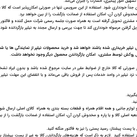
سهیل امور پیگیری، خسارت را جبران می‌‏کند
.
داً خودداری شود. استفاده از این سرویس تنها در صورتی امکان‌پذیر است که کالا در
و مخدوش کردن آن، امکان استفاده از ضمانت بازگشت را از بین خواهد برد
.
 که مشتری تحویل گرفته است به همراه صورت جلسه رسمی شرکت حمل کننده و فاکتور 
یل گرفتن مرسوله خودداری کند تا جهت بررسی و ارسال مجدد به نیلپر بازگردانده شود
.
تی نیلپر خریداری شده باشند خواهد شد و خرید محصولات نیلپر از نمایندگی ها 
ال روکش توسط مشتری، امکان بازگرداندن محصول دیگر وجود نخواهد داشت.
صورتی که کالا خارج از ضوابط مقرر در سایت مرجوع شده باشد و بدون ایراد تش
نزد نیلپر در واحد خدمات پس از فروش باقی می‌ماند و با انقضای این مهلت نیلپر د
گیرید
.
ید
.
 و لوازم جانبی و همه اقلام همراه و قطعات بسته بندی به همراه کالای اصلی ارسال شو
ه اصلی کالا و یا پاره و مخدوش کردن آن، امکان استفاده از ضمانت بازگشت را از ب
ا پست پیشتاز، رسید پستی را نیز به فاکتور منگنه کنید
.
 استفاده کنید
.
لازم به ذکر است که هزینه‌های بازگرداندن کالا به غیر از پست پیشتا