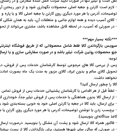
نقل است و نیلپر تنها در صورت تایید شرکت حمل کننده سفارش و در راستای ت
- لازم است کارتن و جعبه اصلی محصولات نگهداری شود و از دور ریختن آن ج
توضیحات، آدرس یا هر مورد دیگری روی کارتن یا جعبه اصلی کالا و یا پاره 
- کالای آسیب دیده و همه لوازم جانبی و متعلقات آن، باید به همان شکلی
- در صورتی که آسیب‏‌، در لحظه قابل مشاهده باشد، مشتری می‏‌تواند از تحو
***نکته بسیار مهم***
سرویس بازگرداندن کالا فقط شامل محصولاتی که از طریق فروشگاه اینترن
جزو محصولات روتین شرکت نیلپر باشد و در صورت سفارشی سازی و یا ارس
توجه
:
پس از بررسی کالا های مرجوعی توسط کارشناسان خدمات پس از فروش، در 
تحویل کالای سالم و بدون ایراد، کالای مزبور به مدت یک ماه بصورت امانت 
نخواهد داشت.
کالا را چطور ارسال کنید؟
- لطفاً قبل از هر اقدامی با کارشناسان پشتیبانی خدمات پس از فروش تماس ب
- از ارسال کالا بدون هماهنگی با خدمات پس از فروش نیلپر جداً، خودداری کن
- برای ارسال، باید کالا در جعبه یا کارتن اصلی خود به ‏خوبی بسته‌بندی شود
- برچسب زدن یا نوشتن توضیحات، آدرس یا هر مورد دیگری روی کارتن یا جعب
کاغذ جداگانه‌ای بنویسید
.(
- فاکتور همراه کالا ارسال شود و پشت آن مشکل را بنویسید. درصورت ارسال ب
- در صورتی که ساکن سایر شهرها هستید، برای بازگرداندن کالا از پست پیشتاز