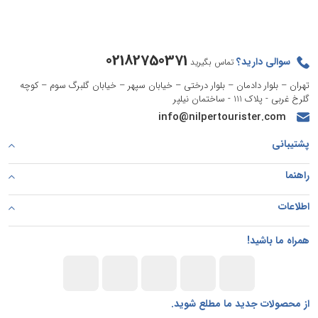
02182750371
سوالی دارید؟
تماس بگیرید
تهران – بلوار دادمان – بلوار درختی – خیابان سپهر – خیابان گلبرگ سوم – کوچه
گلرخ غربی - پلاک 111 - ساختمان نیلپر
info@nilpertourister.com
پشتیبانی
راهنما
اطلاعات
همراه ما باشید!
از محصولات جدید ما مطلع شوید.