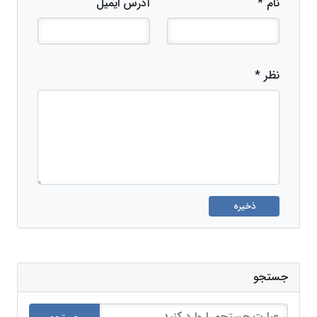
نام *
آدرس ایمیل
نظر *
ذخیره
جستجو