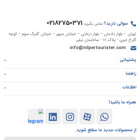
02182750371
سوالی دارید؟
تماس بگیرید
تهران – بلوار دادمان – بلوار درختی – خیابان سپهر – خیابان گلبرگ سوم – کوچه
گلرخ غربی - پلاک 111 - ساختمان نیلپر
info@nilpertourister.com
پشتیبانی
راهنما
اطلاعات
همراه ما باشید!
از محصولات جدید ما مطلع شوید.