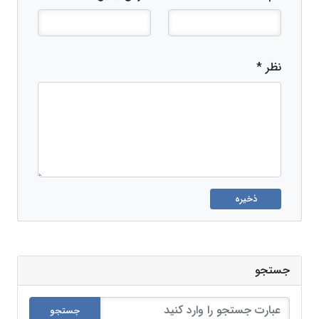
نظر *
ذخیره
جستجو
جستجو