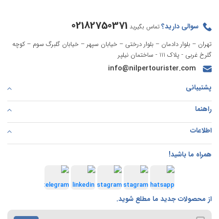
02182750371
سوالی دارید؟
تماس بگیرید
تهران – بلوار دادمان – بلوار درختی – خیابان سپهر – خیابان گلبرگ سوم – کوچه
گلرخ غربی - پلاک 111 - ساختمان نیلپر
info@nilpertourister.com
پشتیبانی
راهنما
اطلاعات
همراه ما باشید!
از محصولات جدید ما مطلع شوید.